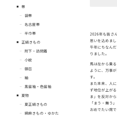
帯
袋帯
名古屋帯
半巾帯
2026年も皆
思いを込めまし
正絹きもの
午年にちなんだ
附下・訪問着
りました。
小紋
馬は左から乗る
御召
ように、万事が
す。
紬
また本来、人に
黒留袖・色留袖
ず地位が上がる
夏物
ま」を反対から
「まう・舞う」
夏正絹きもの
おめでたい席で
綿麻きもの・ゆかた