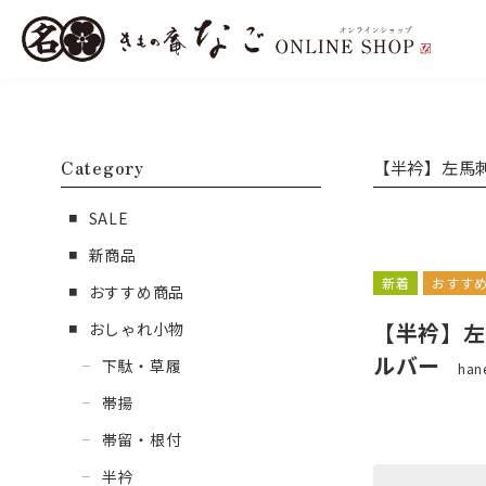
Category
【半衿】左馬
SALE
新商品
新着
おすす
おすすめ商品
【半衿】左
おしゃれ小物
ルバー
下駄・草履
han
帯揚
帯留・根付
半衿