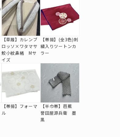
【草履】カレンブ
【帯揚】(全3色)刺
ロッソ×ワタマサ
繍入りツートンカ
鮫小紋鼻緒 Mサ
ラー
イズ
【帯揚】フォーマ
【半巾帯】芭蕉
ル
誉田屋源兵衛 墨
黒