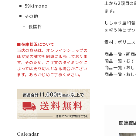
上から2頭目の
59kimono
ます。
その他
ししゅう屋和音
長襦袢
を祝う時にぜひ
素材：ポリエス
■
在庫状況について
当店の商品は、オンラインショップの
商品一覧
›
新商
ほか実店舗でも同時に販売しておりま
商品一覧
›
おす
す。そのため、ご注文のタイミングに
商品一覧
›
おし
よっては売り切れとなる場合がござい
商品一覧
›
おし
ます。あらかじめご了承ください。
関連商
Calendar