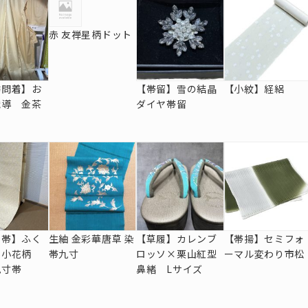
赤 友禅星柄ドット
訪問着】お
【帯留】雪の結晶
【小紋】経絽
織導 金茶
ダイヤ帯留
屋帯】ふく
生紬 金彩華唐草 染
【草履】カレンブ
【帯揚】セミフォ
 小花柄
帯九寸
ロッソ×栗山紅型
ーマル変わり市松
九寸帯
鼻緒 Lサイズ