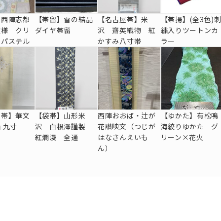
】西陣志都
【帯留】雪の結晶
【名古屋帯】米
【帯揚】(全3色)
紋様 クリ
ダイヤ帯留
沢 齋英織物 紅
繍入りツートンカ
 パステル
かすみ八寸帯
ラー
屋帯】華文
【袋帯】山形米
西陣おおば・辻が
【ゆかた】有松鳴
 九寸
沢 白根澤謹製
花讃映文（つじが
海絞りゆかた グ
紅爛漫 全通
はなさんえいも
リーン×花火
ん）