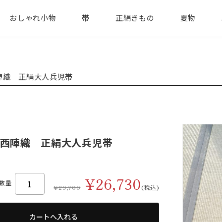
おしゃれ小物
帯
正絹きもの
夏物
陣織 正絹大人兵児帯
西陣織 正絹大人兵児帯
¥26,730
数量
¥29,700
(税込)