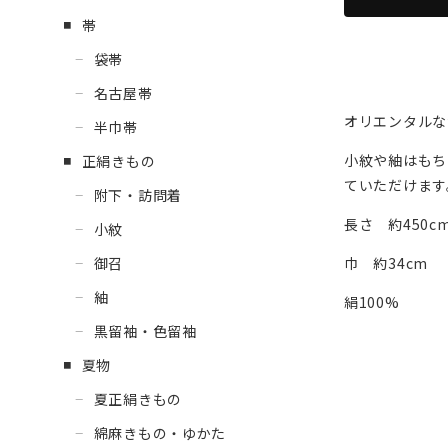
帯
袋帯
名古屋帯
オリエンタルな
半巾帯
小紋や紬はもち
正絹きもの
ていただけます
附下・訪問着
長さ 約450c
小紋
巾 約34cm
御召
紬
絹100%
黒留袖・色留袖
夏物
夏正絹きもの
綿麻きもの・ゆかた