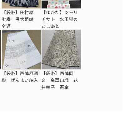
刺
【袋帯】田村屋
【ゆかた】ツモリ
蛍庵 黒大菊輪
チサト 水玉猫の
全通
あしあと
【袋帯】西陣風通
【袋帯】西陣岡
織 ぜんまい紬入
文 金華山織 花
井幸子 茶金