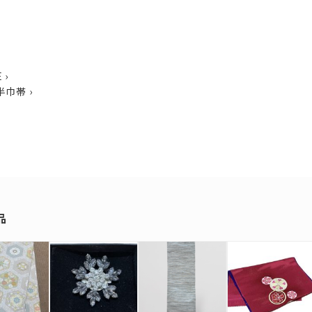
E
›
半巾帯
›
品