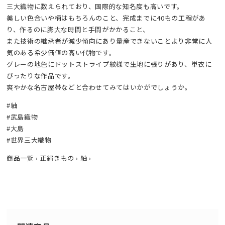
三大織物に数えられており、国際的な知名度も高いです。
美しい色合いや柄はもちろんのこと、完成までに40もの工程があ
り、作るのに膨大な時間と手間がかかること、
また技術の継承者が減少傾向にあり量産できないことより非常に人
気のある希少価値の高い代物です。
グレーの地色にドットストライプ紋様で生地に張りがあり、単衣に
ぴったりな作品です。
爽やかな名古屋帯などと合わせてみてはいかがでしょうか。
#紬
#武島織物
#大島
#世界三大織物
商品一覧
›
正絹きもの
›
紬
›