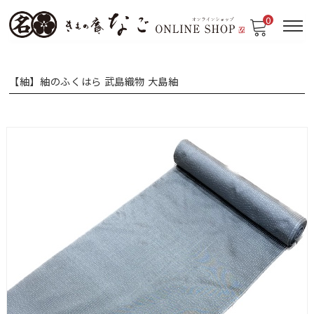
0
【紬】紬のふくはら 武島織物 大島紬