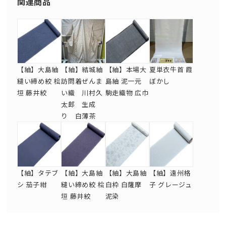
関連商品
【紬】大島紬
【紬】結城紬
【紬】本場大
夏単衣牛首 霞
縫い締め絞 桧
訪問着ぜんま
島紬 泥一元
ぼかし
垣 藤井絞
い織 川村久
駒走織物 広巾
太郎 生成
り 白薄茶
【紬】タテブ
【紬】大島紬
【紬】大島紬
【紬】遠州格
シ 茄子紺
縫い締め絞 桧
白枠 白薩摩
子 グレージュ
垣 藤井絞
泥染