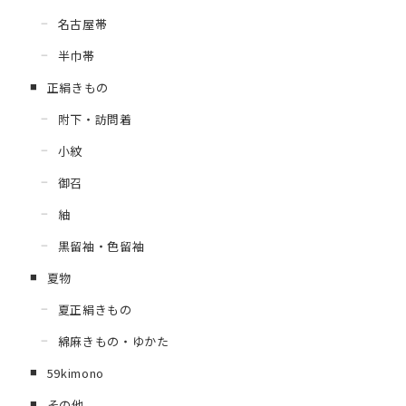
名古屋帯
半巾帯
正絹きもの
附下・訪問着
小紋
御召
紬
黒留袖・色留袖
夏物
夏正絹きもの
綿麻きもの・ゆかた
59kimono
その他